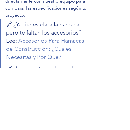
directamente con nuestro equipo para 
comparar las especificaciones según tu 
proyecto.
🔗 ¿Ya tienes clara la hamaca 
pero te faltan los accesorios? 
Lee: 
Accesorios Para Hamacas 
de Construcción: ¿Cuáles 
Necesitas y Por Qué?
🔗 ¿Vas a rentar en lugar de 
comprar? Lee: 
¿Cuánto Cuesta 
Rentar vs. Comprar una 
Hamaca para Construcción en 
México?
¿Tienes dudas sobre la instalación de 
tu hamaca SURMAC? Llámanos al 
56-10-