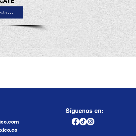
CATE
más...
Síguenos en:
co.com
ico.co