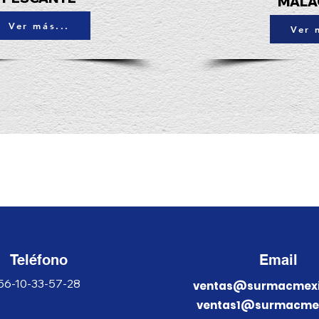
MALA
Ver más...
Ver 
SURMAC Venta De
Malacate Manuales
Teléfono
Email
56-10-33-57-28
ventas@surmacmexi
ventas1@surmacmex