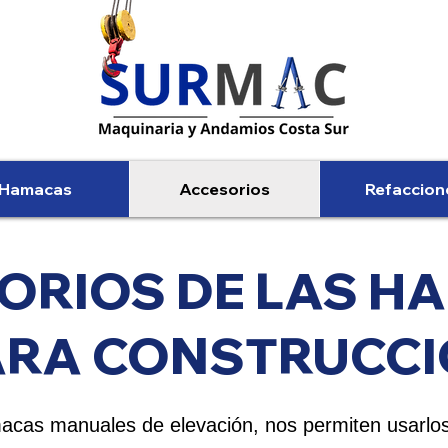
Hamacas
Accesorios
Refaccion
ORIOS DE LAS H
ARA CONSTRUCC
macas manuales de elevación, nos permiten usarl