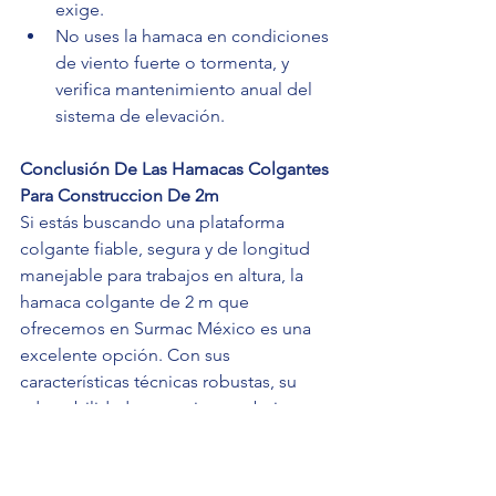
exige.
No uses la hamaca en condiciones 
de viento fuerte o tormenta, y 
verifica mantenimiento anual del 
sistema de elevación.
Conclusión De Las Hamacas Colgantes 
Para Construccion De 2m 
Si estás buscando una plataforma 
colgante fiable, segura y de longitud 
manejable para trabajos en altura, la 
hamaca colgante de 2 m que 
ofrecemos en Surmac México es una 
excelente opción. Con sus 
características técnicas robustas, su 
adaptabilidad a espacios y trabajos 
complejos, y nuestro respaldo como 
proveedor experto, obtendrás un 
equipo efectivo para tu obra.